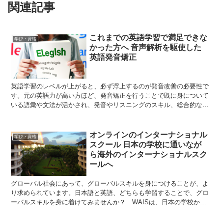
関連記事
これまでの英語学習で満足できな
学び・資格
かった方へ 音声解析を駆使した
英語発音矯正
英語学習のレベルが上がると、必ず浮上するのが発音改善の必要性で
す。元の英語力が高い方ほど、発音矯正を行うことで既に身について
いる語彙や文法が活かされ、発音やリスニングのスキル、総合的な英
語力が劇的に向上します。ハイレベルな学習者ためのプログラム、音
声解析を駆使した英語発音矯正とは？
オンラインのインターナショナル
学び・資格
スクール 日本の学校に通いなが
ら海外のインターナショナルスク
ールへ
グローバル社会にあって、グローバルスキルを身につけることが、よ
り求められています。日本語と英語、どちらも学習することで、グロ
ーバルスキルを身に着けてみませんか？ WAISは、日本の学校から
帰宅後に英語を学習することで、2つの言語、2つの国の学歴を身に