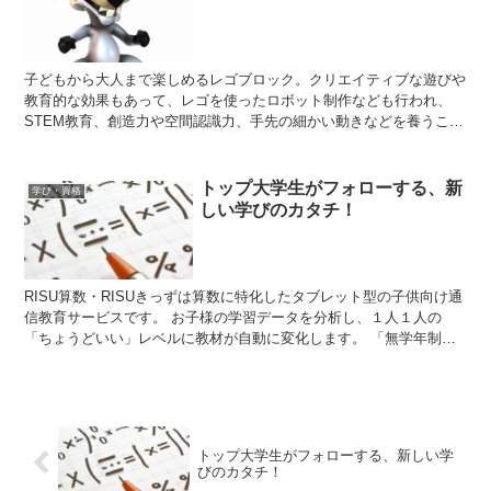
子どもから大人まで楽しめるレゴブロック。クリエイティブな遊びや
教育的な効果もあって、レゴを使ったロボット制作なども行われ、
STEM教育、創造力や空間認識力、手先の細かい動きなどを養うこと
ができ、世界中で愛されています。
トップ大学生がフォローする、新
学び・資格
しい学びのカタチ！
RISU算数・RISUきっずは算数に特化したタブレット型の子供向け通
信教育サービスです。 お子様の学習データを分析し、１人１人の
「ちょうどいい」レベルに教材が自動に変化します。 「無学年制」
が特長で、75%以上のお子様が学年より上のステージを先取りしてい
ます。 お子様が自尊心を育みながら、学習習慣を身につけられる新
しい教材です。
トップ大学生がフォローする、新しい学
びのカタチ！