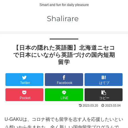
Smart and fun for daily pleasure
【日本の隠れた英語圏】北海道ニセコ
で日本にいながら英語づけの国内短期
留学
Twitter
Facebook
はてブ
Pocket
LINE
コピー
2023.03.20
2023.03.04
U-GAKUは、コロナ禍でも留学を志す人を応援したいとい
う想いから生まれた、全く新しい国内留学プログラムで