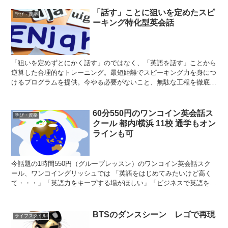
着けてもらうことができる、インターナショナルスクールです。
「話す」ことに狙いを定めたスピ
学び・資格
ーキング特化型英会話
「狙いを定めずとにかく話す」のではなく、「英語を話す」ことから
逆算した合理的なトレーニング。最短距離でスピーキング力を身につ
けるプログラムを提供。今やる必要がないこと、無駄な工程を徹底的
に排除してトレーニングの密度を高めます。だから、忙しい人でも3
ヶ月という短期間で成果が出ます。
60分550円のワンコイン英会話ス
学び・資格
クール 都内/横浜 11校 通学もオン
ラインも可
今話題の1時間550円（グループレッスン）のワンコイン英会話スク
ール、ワンコイングリッシュでは 「英語をはじめてみたいけど高く
て・・・」「英語力をキープする場がほしい」「ビジネスで英語を習
得しなければいけない」 という方へ2,750円/月で、グループレッス
ン１時間550円※最大7名。プライベートレッスン１時間3,080円〜で
対面式の英会話レッスンが受講できます。
BTSのダンスシーン レゴで再現
ライフスタイル