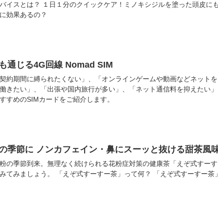
バイスとは？ １日１分のクイックケア！ミノキシジルを塗った頭皮に
に効果あるの？
通じる4G回線 Nomad SIM
契約期間に縛られたくない」、「オンラインゲームや動画などネットを
働きたい」、「出張や国内旅行が多い」、「ネット通信料を抑えたい」
すすめのSIMカードをご紹介します。
の季節に ノンカフェイン・鼻にスーッと抜ける甜茶風
粉の季節到来。無理なく続けられる花粉症対策の健康茶「えぞ式すーす
すーすー茶」って何？ 「えぞ式すーすー茶」とは、北海道地方で作られる伝統的