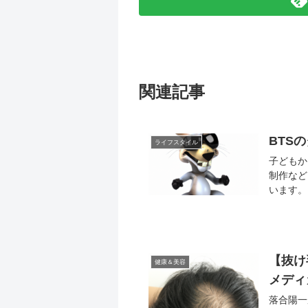
関連記事
BTS
ライフスタイル
子どもか
制作など
います。
【抜け
健康＆美容
メディ
落合陽一