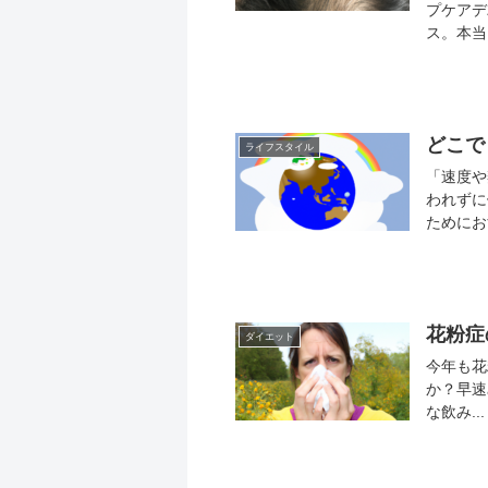
プケアデ
ス。本当
どこでも
ライフスタイル
「速度や
われずに
ためにお
花粉症
ダイエット
今年も花
か？早速みてみましょう。 「えぞ式
な飲み...