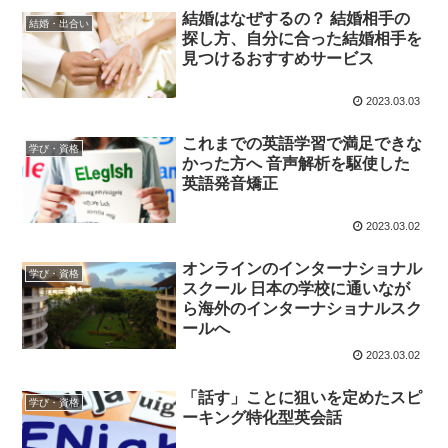
結婚はなぜするの？ 結婚相手の
結婚・出合い
探し方、自分に合った結婚相手を
見つけるおすすめサービス
2023.03.03
これまでの英語学習で満足できな
学び・資格
かった方へ 音声解析を駆使した
英語発音矯正
2023.03.02
オンラインのインターナショナル
学び・資格
スクール 日本の学校に通いなが
ら海外のインターナショナルスク
ールへ
2023.03.02
「話す」ことに狙いを定めたスピ
学び・資格
ーキング特化型英会話