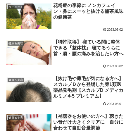
花粉症の季節に ノンカフェイ
ダイエット
ン・鼻にスーッと抜ける甜茶風味
の健康茶
2023.03.02
【特許取得】 寝ている間に整体
健康＆美容
できる『整体枕』 寝てるうちに
首・肩・腰の痛みを治したい方へ
2023.03.02
【抜け毛や薄毛が気になる方へ】
健康＆美容
スカルプＤから登場した第1類医
薬品発毛剤【スカルプD メディカ
ルミノキ5 プレミアム】
2023.03.01
【補聴器をお使いの方へ】聴きた
健康＆美容
い音だけ大きくクリアに 自分に
合わせて自動音量調節