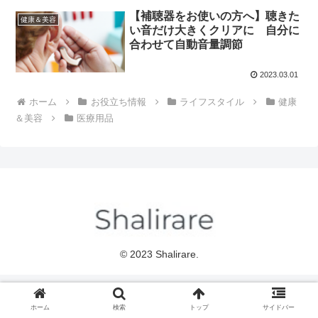
【補聴器をお使いの方へ】聴きた
健康＆美容
い音だけ大きくクリアに 自分に
合わせて自動音量調節
2023.03.01
ホーム
お役立ち情報
ライフスタイル
健康
＆美容
医療用品
© 2023 Shalirare.
ホーム
検索
トップ
サイドバー