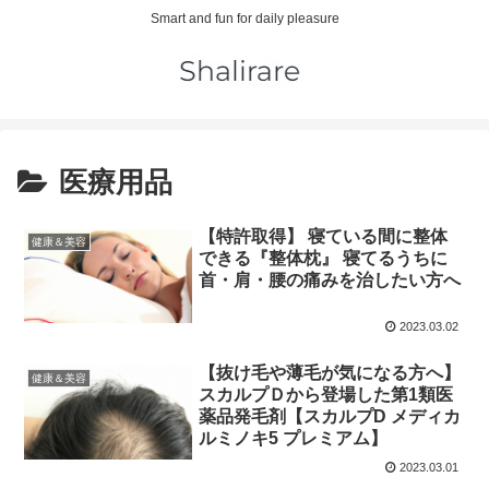
Smart and fun for daily pleasure
医療用品
【特許取得】 寝ている間に整体
健康＆美容
できる『整体枕』 寝てるうちに
首・肩・腰の痛みを治したい方へ
2023.03.02
【抜け毛や薄毛が気になる方へ】
健康＆美容
スカルプＤから登場した第1類医
薬品発毛剤【スカルプD メディカ
ルミノキ5 プレミアム】
2023.03.01